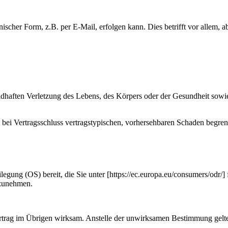
scher Form, z.B. per E-Mail, erfolgen kann. Dies betrifft vor allem, a
huldhaften Verletzung des Lebens, des Körpers oder der Gesundheit sow
n bei Vertragsschluss vertragstypischen, vorhersehbaren Schaden begren
egung (OS) bereit, die Sie unter [https://ec.europa.eu/consumers/odr/] f
ilzunehmen.
rtrag im Übrigen wirksam. Anstelle der unwirksamen Bestimmung gelten