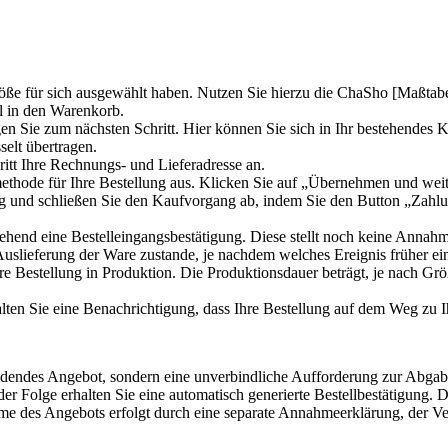
Größe für sich ausgewählt haben. Nutzen Sie hierzu die ChaSho [Maßtabe
l in den Warenkorb.
n Sie zum nächsten Schritt. Hier können Sie sich in Ihr bestehendes
elt übertragen.
itt Ihre Rechnungs- und Lieferadresse an.
thode für Ihre Bestellung aus. Klicken Sie auf „Übernehmen und weite
g und schließen Sie den Kaufvorgang ab, indem Sie den Button „Zahlung
ehend eine Bestelleingangsbestätigung. Diese stellt noch keine Annah
slieferung der Ware zustande, je nachdem welches Ereignis früher eint
Ihre Bestellung in Produktion. Die Produktionsdauer beträgt, je nach G
alten Sie eine Benachrichtigung, dass Ihre Bestellung auf dem Weg zu Ih
bindendes Angebot, sondern eine unverbindliche Aufforderung zur Abga
er Folge erhalten Sie eine automatisch generierte Bestellbestätigung. 
 des Angebots erfolgt durch eine separate Annahmeerklärung, der Ver