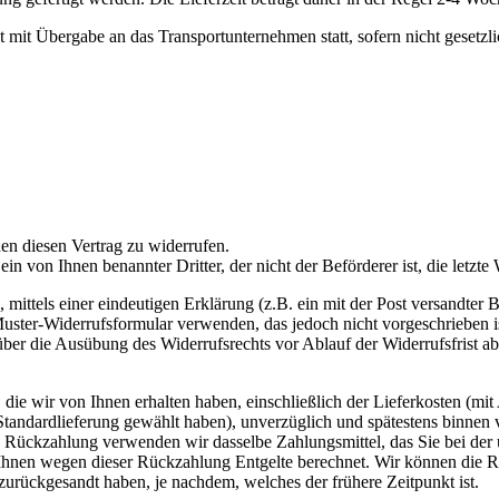
 mit Übergabe an das Transportunternehmen statt, sofern nicht gesetzl
en diesen Vertrag zu widerrufen.
ein von Ihnen benannter Dritter, der nicht der Beförderer ist, die letz
ittels einer eindeutigen Erklärung (z.B. ein mit der Post versandter 
Muster-Widerrufsformular verwenden, das jedoch nicht vorgeschrieben i
g über die Ausübung des Widerrufsrechts vor Ablauf der Widerrufsfrist 
die wir von Ihnen erhalten haben, einschließlich der Lieferkosten (mit
e Standardlieferung gewählt haben), unverzüglich und spätestens binne
se Rückzahlung verwenden wir dasselbe Zahlungsmittel, das Sie bei der 
 Ihnen wegen dieser Rückzahlung Entgelte berechnet. Wir können die 
zurückgesandt haben, je nachdem, welches der frühere Zeitpunkt ist.